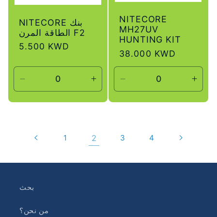
NITECORE
NITECORE بنك
MH27UV
الطاقة المرن F2
HUNTING KIT
سعر
5.500 KWD
سعر
38.000 KWD
عادي
عادي
زيادة
تقليل
زيادة
تقليل
لكمية
الكمية
الكمية
الكمية
لـ
لـ
لـ
لـ
Default
Default
Default
Defau
Title
Title
Title
Title
1
2
3
4
بحث
من نحن؟