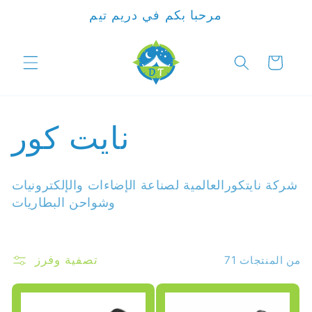
الانتقال
مرحبا بكم في دريم تيم
للمحتوى
السلة
م
نايت كور
ج
شركة نايتكورالعالمية لصناعة الإضاءات والإلكترونيات
م
وشواحن البطاريات
و
تصفية وفرز
71 من المنتجات
ع