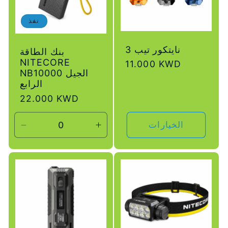
نفذ
نايتكور تيب 3
بنك الطاقة
NITECORE
سعر
11.000 KWD
NB10000 الجيل
عادي
الرابع
سعر
22.000 KWD
عادي
الخيارات
زيادة
تقليل
الكمية
الكمية
لـ
لـ
Default
Default
Title
Title