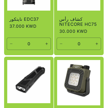
كشاف رأس
نايتكور EDC37
NITECORE HC75
سعر
37.000 KWD
سعر
30.000 KWD
عادي
عادي
زيادة
تقليل
زيادة
تقليل
لكمية
الكمية
الكمية
الكمية
لـ
لـ
لـ
لـ
Default
Default
Default
Defau
Title
Title
Title
Title