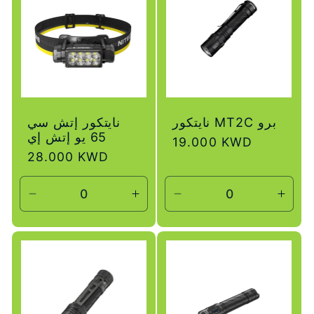
نايتكور MT2C برو
نايتكور إتش سي
65 يو إتش إي
سعر
19.000 KWD
سعر
28.000 KWD
عادي
عادي
زيادة
تقليل
زيادة
تقليل
لكمية
الكمية
الكمية
الكمية
لـ
لـ
لـ
لـ
Default
Default
Default
Defau
Title
Title
Title
Title