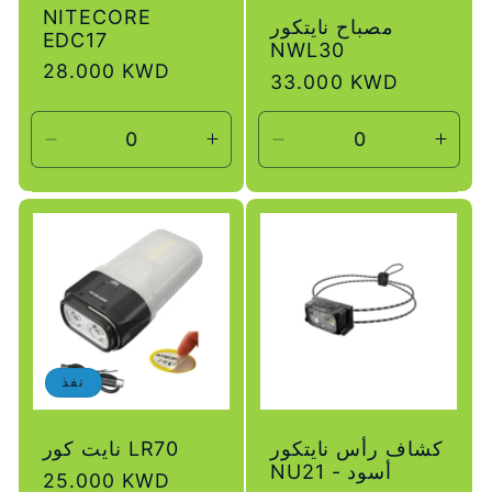
NITECORE
مصباح نايتكور
EDC17
NWL30
سعر
28.000 KWD
سعر
33.000 KWD
عادي
عادي
زيادة
تقليل
زيادة
تقليل
لكمية
الكمية
الكمية
الكمية
لـ
لـ
لـ
لـ
Default
Default
Default
Defau
Title
Title
Title
Title
نفذ
كشاف رأس نايتكور
نايت كور LR70
NU21 - أسود
سعر
25.000 KWD